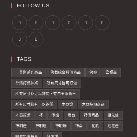
FOLLOW US
TAGS
一貫道系列商品
佛教綜合特價商品
佛聯
公媽龕
台灣訂做神桌
所有尺寸皆可訂做
所有尺寸都可以詢問，有白玉跟黃玉
所有尺寸都有可以詢問
木器燈
木器特價商品
木器鉅桌
杯
淨爐
燭台
特價商品
祖先爐
神明燈
神明爐
神明聯
神桌
花瓶
蓮花燈
銅器鉅桌按桌
龍頭爐