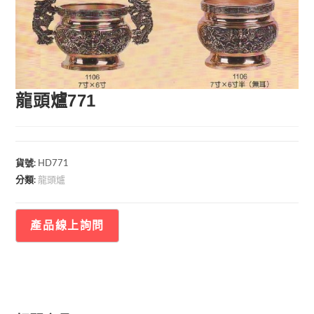
🔍
龍頭爐771
貨號:
HD771
龍頭爐
分類: