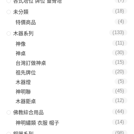
各式塔位 牌位 靈骨塔
(18)
未分類
(4)
特價商品
(133)
木器系列
(11)
神像
(30)
神桌
(15)
台灣訂做神桌
(20)
祖先牌位
(5)
木器燈
(45)
神明聯
(12)
木器鉅桌
(44)
佛教綜合用品
(14)
神明繡類 衣服 帽子
(98)