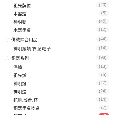
(20)
祖先牌位
(5)
木器燈
(45)
神明聯
(12)
木器鉅桌
(44)
佛教綜合用品
(14)
神明繡類 衣服 帽子
(98)
銅器系列
(13)
淨爐
(5)
祖先爐
(27)
神明燈
(24)
神明爐
(14)
花瓶,燭台,杯
(7)
銅器鉅桌按桌