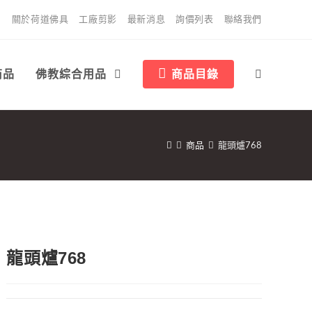
關於荷道佛具
工廠剪影
最新消息
詢價列表
聯絡我們
商品
佛教綜合用品
商品目錄
商品
龍頭爐768
龍頭爐768