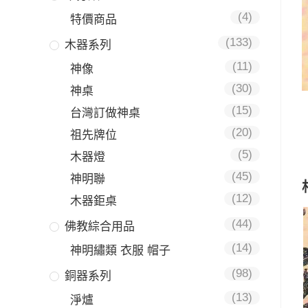
(4)
特價商品
(133)
木器系列
(11)
神像
(30)
神桌
(15)
台灣訂做神桌
(20)
祖先牌位
(5)
木器燈
(45)
神明聯
(12)
木器鉅桌
(44)
佛教綜合用品
(14)
神明繡類 衣服 帽子
(98)
銅器系列
(13)
淨爐