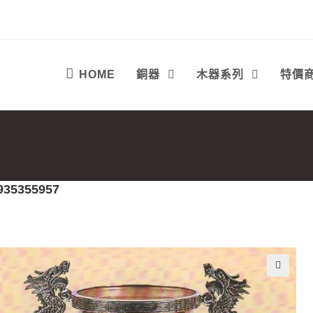
HOME
銅器
木器系列
特價
935355957
🔍