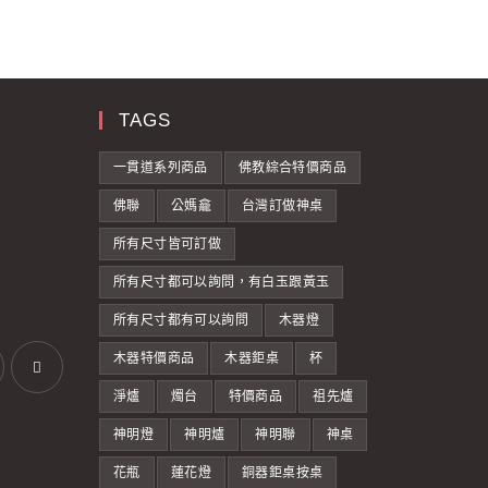
TAGS
一貫道系列商品
佛教綜合特價商品
佛聯
公媽龕
台灣訂做神桌
所有尺寸皆可訂做
所有尺寸都可以詢問，有白玉跟黃玉
所有尺寸都有可以詢問
木器燈
木器特價商品
木器鉅桌
杯
淨爐
燭台
特價商品
祖先爐
神明燈
神明爐
神明聯
神桌
花瓶
蓮花燈
銅器鉅桌按桌