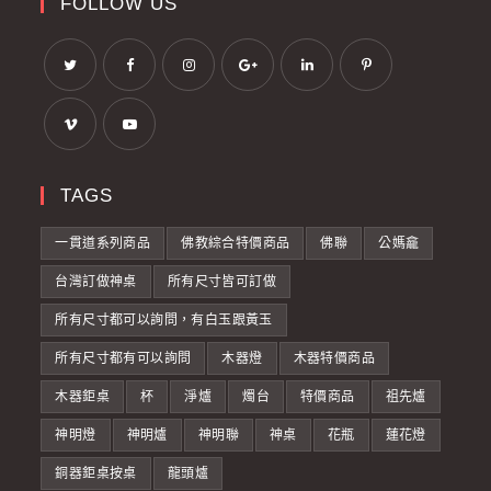
FOLLOW US
TAGS
一貫道系列商品
佛教綜合特價商品
佛聯
公媽龕
台灣訂做神桌
所有尺寸皆可訂做
所有尺寸都可以詢問，有白玉跟黃玉
所有尺寸都有可以詢問
木器燈
木器特價商品
木器鉅桌
杯
淨爐
燭台
特價商品
祖先爐
神明燈
神明爐
神明聯
神桌
花瓶
蓮花燈
銅器鉅桌按桌
龍頭爐