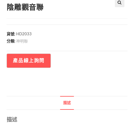
陰雕觀音聯
🔍
貨號:
HD2033
神明聯
分類:
描述
描述