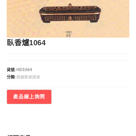
🔍
臥香爐1064
貨號:
HD1064
銅器鉅桌按桌
分類: