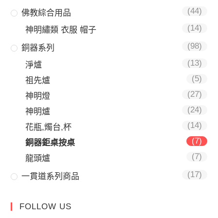
(44)
佛教綜合用品
(14)
神明繡類 衣服 帽子
(98)
銅器系列
(13)
淨爐
(5)
祖先爐
(27)
神明燈
(24)
神明爐
(14)
花瓶,燭台,杯
(7)
銅器鉅桌按桌
(7)
龍頭爐
(17)
一貫道系列商品
FOLLOW US