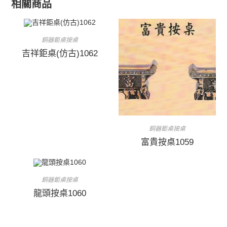
相關商品
銅器鉅桌按桌
吉祥鉅桌(仿古)1062
銅器鉅桌按桌
富貴按桌1059
銅器鉅桌按桌
龍頭按桌1060