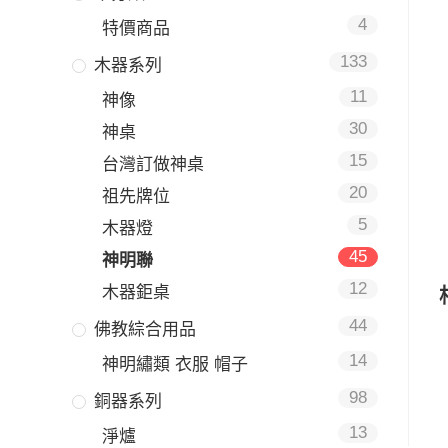
4
特價商品
133
木器系列
11
神像
30
神桌
15
台灣訂做神桌
20
祖先牌位
5
木器燈
45
神明聯
12
木器鉅桌
44
佛教綜合用品
14
神明繡類 衣服 帽子
98
銅器系列
13
淨爐