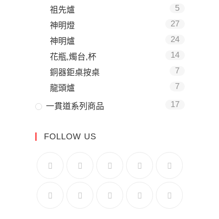
5
祖先爐
27
神明燈
24
神明爐
14
花瓶,燭台,杯
7
銅器鉅桌按桌
7
龍頭爐
17
一貫道系列商品
FOLLOW US