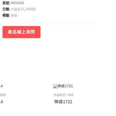
貨號:
HD1652
木器系列
神明聯
分類:
,
佛聯
標籤:
神桌
木器系列
神桌
,
4
神桌1721