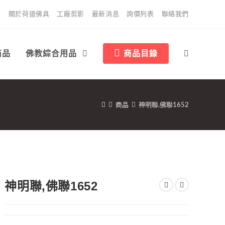
關於荷道佛具
工廠剪影
最新消息
詢價列表
聯絡我們
商品
佛教綜合用品
商品目錄
商品
神明聯,佛聯1652
神明聯,佛聯1652