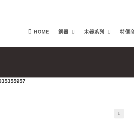
HOME
銅器
木器系列
特價
935355957
🔍