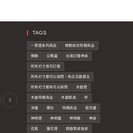
TAGS
一貫道系列商品
佛教綜合特價商品
佛聯
公媽龕
台灣訂做神桌
所有尺寸皆可訂做
所有尺寸都可以詢問，有白玉跟黃玉
所有尺寸都有可以詢問
木器燈
木器特價商品
木器鉅桌
杯
淨爐
燭台
特價商品
祖先爐
神明燈
神明爐
神明聯
神桌
花瓶
蓮花燈
銅器鉅桌按桌