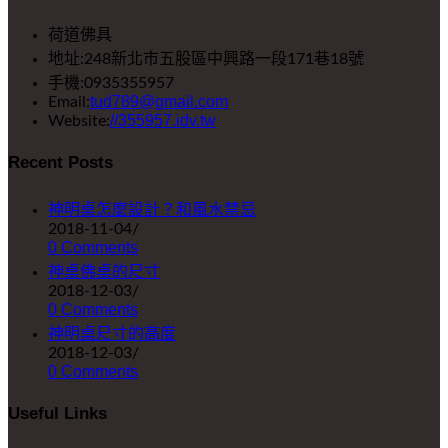
荷道佛具
地址:
248新北市五股區中興路一段171巷18號
手機:
0935355957
tud789@gmail.com
Email:
//355957.idv.tw
Website:
Recent Posts
神明桌怎麼設計？和風水禁忌
2018-11-04
/
0 Comments
神桌佛桌的尺寸
2018-12-03
/
0 Comments
神明桌尺寸的高度
2018-12-03
/
0 Comments
Useful Links