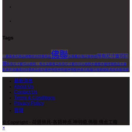
Tags
佛聯
所有尺寸皆可訂
一貫道系列商品
佛教綜合特價商品
公媽龕
台灣訂做神桌
做
所有尺寸都可以詢問，有白玉跟黃玉
所有尺寸都有可以詢問
木器燈
木器特價商品
木器
鉅桌
杯
淨爐
燭台
特價商品
祖先爐
神明燈
神明爐
神明聯
神桌
花瓶
蓮花燈
銅器鉅桌按桌
龍頭爐
最新消息
About Us
Contact Us
Terms & Conditions
Privacy Policy
管理
© Copyright - 荷道佛具-各類神桌,神明櫥,佛櫥,佛桌工廠
×