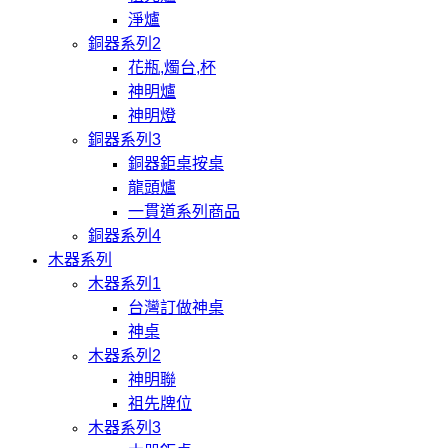
淨爐
銅器系列2
花瓶,燭台,杯
神明爐
神明燈
銅器系列3
銅器鉅桌按桌
龍頭爐
一貫道系列商品
銅器系列4
木器系列
木器系列1
台灣訂做神桌
神桌
木器系列2
神明聯
祖先牌位
木器系列3