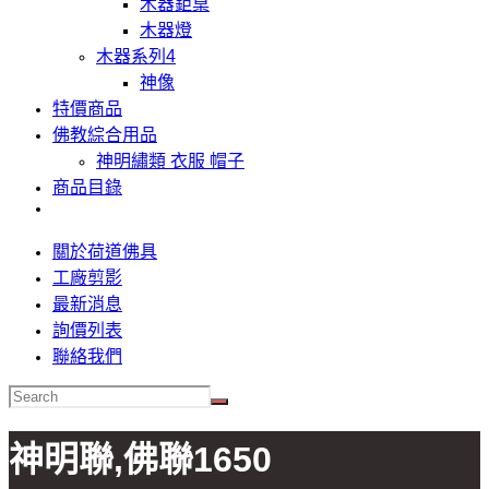
木器鉅桌
木器燈
木器系列4
神像
特價商品
佛教綜合用品
神明繡類 衣服 帽子
商品目錄
關於荷道佛具
工廠剪影
最新消息
詢價列表
聯絡我們
神明聯,佛聯1650