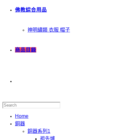
佛教綜合用品
神明繡類 衣服 帽子
商品目錄
Home
銅器
銅器系列1
祖先爐