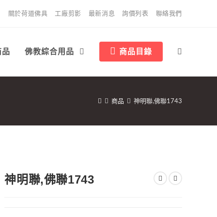
關於荷道佛具
工廠剪影
最新消息
詢價列表
聯絡我們
商品
佛教綜合用品
商品目錄
商品
神明聯,佛聯1743
神明聯,佛聯1743