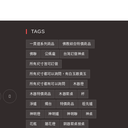
TAGS
一貫道系列商品
佛教綜合特價商品
佛聯
公媽龕
台灣訂做神桌
所有尺寸皆可訂做
所有尺寸都可以詢問，有白玉跟黃玉
所有尺寸都有可以詢問
木器燈
木器特價商品
木器鉅桌
杯
淨爐
燭台
特價商品
祖先爐
神明燈
神明爐
神明聯
神桌
花瓶
蓮花燈
銅器鉅桌按桌