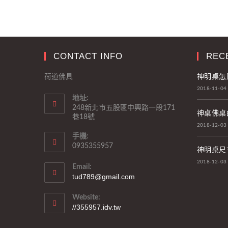
CONTACT INFO
REC
神明桌怎
荷道佛具
2018-11-04
地址:
248新北市五股區中興路一段171
神桌佛桌
巷18號
2018-12-03
手機:
0935355957
神明桌尺
2018-12-03
Email:
tud789@gmail.com
Website:
//355957.idv.tw