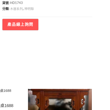
貨號:
HD1743
木器系列
神明聯
分類:
,
1688