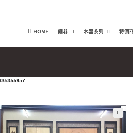
HOME
銅器
木器系列
特價
935355957
🔍