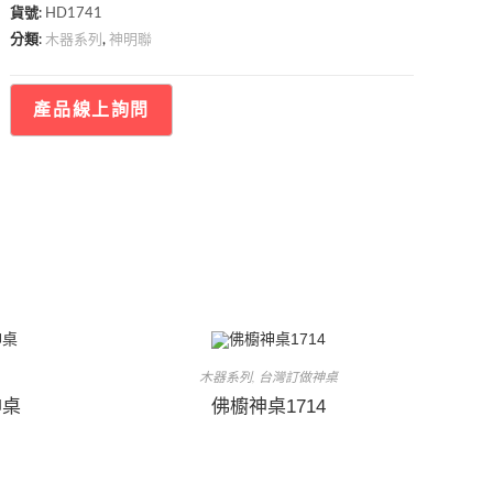
貨號:
HD1741
木器系列
神明聯
分類:
,
木器系列
台灣訂做神桌
,
神桌
佛櫥神桌1714