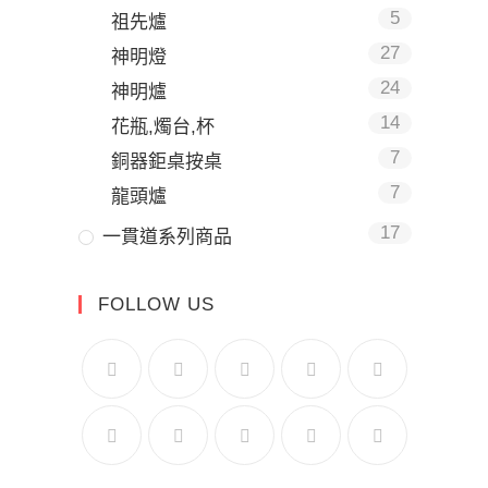
5
祖先爐
27
神明燈
24
神明爐
14
花瓶,燭台,杯
7
銅器鉅桌按桌
7
龍頭爐
17
一貫道系列商品
FOLLOW US