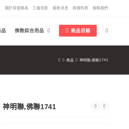
關於荷道佛具
工廠剪影
最新消息
詢價列表
聯絡我們
商品
佛教綜合用品
商品目錄
商品
神明聯,佛聯1741
神明聯,佛聯1741