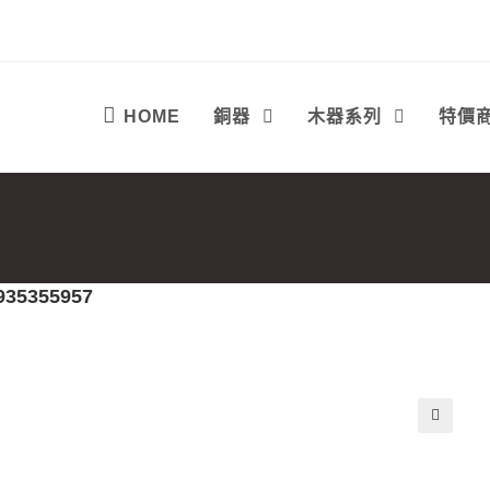
HOME
銅器
木器系列
特價
935355957
🔍