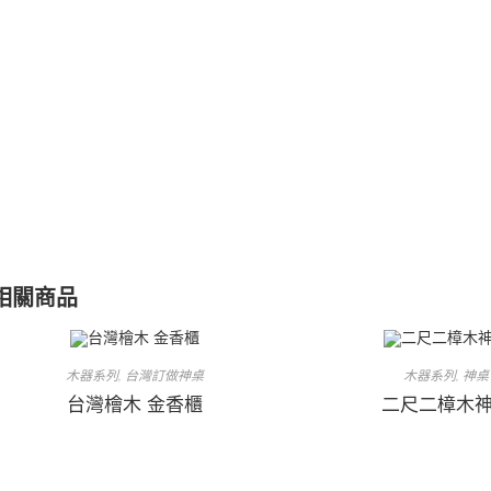
相關商品
木器系列
台灣訂做神桌
木器系列
神桌
,
,
台灣檜木 金香櫃
二尺二樟木