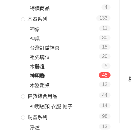
4
特價商品
133
木器系列
11
神像
30
神桌
15
台灣訂做神桌
20
祖先牌位
5
木器燈
45
神明聯
12
木器鉅桌
44
佛教綜合用品
14
神明繡類 衣服 帽子
98
銅器系列
13
淨爐