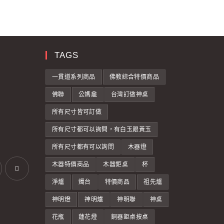
TAGS
一貫道系列商品
佛教綜合特價商品
佛聯
公媽龕
台灣訂做神桌
所有尺寸皆可訂做
所有尺寸都可以詢問，有白玉跟黃玉
所有尺寸都有可以詢問
木器燈
木器特價商品
木器鉅桌
杯
淨爐
燭台
特價商品
祖先爐
神明燈
神明爐
神明聯
神桌
花瓶
蓮花燈
銅器鉅桌按桌