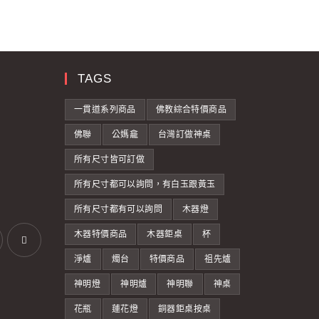
TAGS
一貫道系列商品
佛教綜合特價商品
佛聯
公媽龕
台灣訂做神桌
所有尺寸皆可訂做
所有尺寸都可以詢問，有白玉跟黃玉
所有尺寸都有可以詢問
木器燈
木器特價商品
木器鉅桌
杯
淨爐
燭台
特價商品
祖先爐
神明燈
神明爐
神明聯
神桌
花瓶
蓮花燈
銅器鉅桌按桌