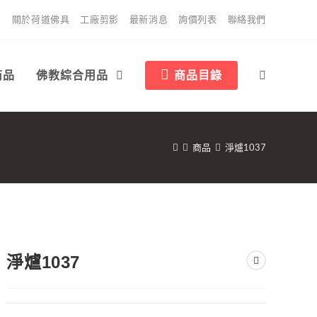
關於荷道佛具
工廠剪影
最新消息
詢價列表
聯絡我們
商品
佛教綜合用品
商品目錄
商品
淨爐1037
淨爐1037