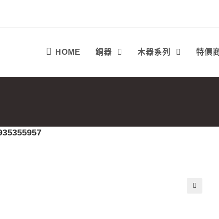
HOME
銅器
木器系列
特價
935355957
🔍