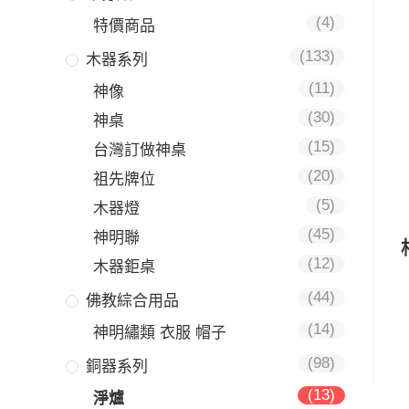
(4)
特價商品
(133)
木器系列
(11)
神像
(30)
神桌
(15)
台灣訂做神桌
(20)
祖先牌位
(5)
木器燈
(45)
神明聯
(12)
木器鉅桌
(44)
佛教綜合用品
(14)
神明繡類 衣服 帽子
(98)
銅器系列
(13)
淨爐