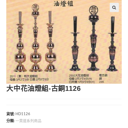
🔍
大中花油燈組-古銅1126
貨號:
HD1126
一貫道系列商品
分類: