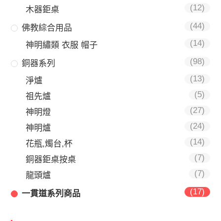
(12)
木器鉅桌
(44)
佛教綜合用品
(14)
神明繡類 衣服 帽子
(98)
銅器系列
(13)
淨爐
(5)
祖先爐
(27)
神明燈
(24)
神明爐
(14)
花瓶,燭台,杯
(7)
銅器鉅桌按桌
(7)
龍頭爐
(17)
一貫道系列商品