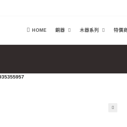
HOME
銅器
木器系列
特價
935355957
🔍