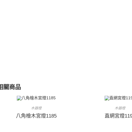
相關商品
木器燈
木器燈
八角檜木宮燈1185
直網宮燈119