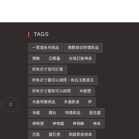
TAGS
一貫道系列商品
佛教綜合特價商品
佛聯
公媽龕
台灣訂做神桌
所有尺寸皆可訂做
所有尺寸都可以詢問，有白玉跟黃玉
所有尺寸都有可以詢問
木器燈
木器特價商品
木器鉅桌
杯
淨爐
燭台
特價商品
祖先爐
神明燈
神明爐
神明聯
神桌
花瓶
蓮花燈
銅器鉅桌按桌