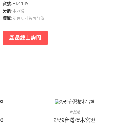
貨號:
HD1189
木器燈
分類:
所有尺寸皆可訂做
標籤:
木器燈
3
2尺9台灣檜木宮燈