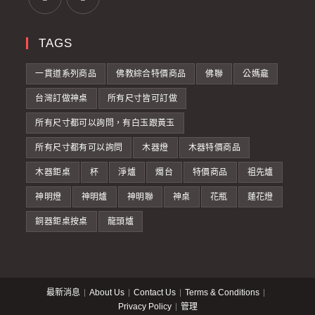
TAGS
一貫道系列商品
佛教綜合特價商品
佛聯
公媽龕
台灣訂做神桌
所有尺寸皆可訂做
所有尺寸都可以詢問，有白玉跟黃玉
所有尺寸都有可以詢問
木器燈
木器特價商品
木器鉅桌
杯
淨爐
燭台
特價商品
祖先爐
神明燈
神明爐
神明聯
神桌
花瓶
蓮花燈
銅器鉅桌按桌
龍頭爐
最新消息
About Us
Contact Us
Terms & Conditions
Privacy Policy
管理