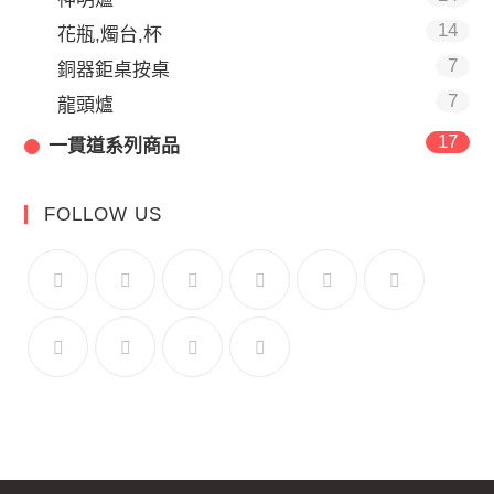
14
花瓶,燭台,杯
7
銅器鉅桌按桌
7
龍頭爐
17
一貫道系列商品
FOLLOW US