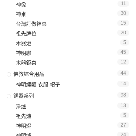
11
神像
30
神桌
15
台灣訂做神桌
20
祖先牌位
5
木器燈
45
神明聯
12
木器鉅桌
44
佛教綜合用品
14
神明繡類 衣服 帽子
98
銅器系列
13
淨爐
5
祖先爐
27
神明燈
24
神明爐