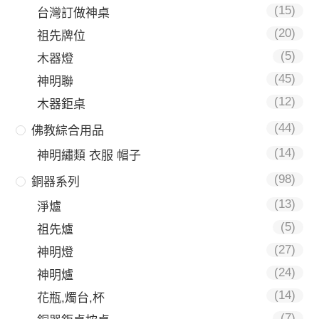
(15)
台灣訂做神桌
(20)
祖先牌位
(5)
木器燈
(45)
神明聯
(12)
木器鉅桌
(44)
佛教綜合用品
(14)
神明繡類 衣服 帽子
(98)
銅器系列
(13)
淨爐
(5)
祖先爐
(27)
神明燈
(24)
神明爐
(14)
花瓶,燭台,杯
(7)