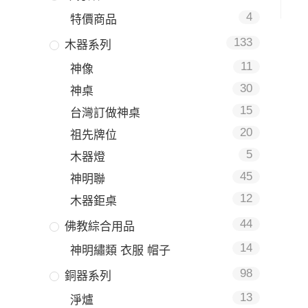
4
特價商品
133
木器系列
11
神像
30
神桌
15
台灣訂做神桌
20
祖先牌位
5
木器燈
45
神明聯
12
木器鉅桌
44
佛教綜合用品
14
神明繡類 衣服 帽子
98
銅器系列
13
淨爐