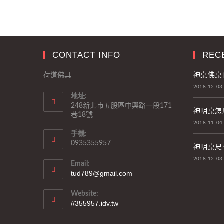
CONTACT INFO
REC
神桌佛桌
荷道佛具
2018-12-03
地址:
248新北市五股區中興路一段171
神明桌怎
巷18號
2018-11-04
手機:
0935355957
神明桌尺
2018-12-03
Email:
tud789@gmail.com
Website:
//355957.idv.tw