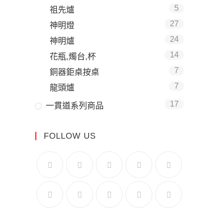
5
祖先爐
27
神明燈
24
神明爐
14
花瓶,燭台,杯
7
銅器鉅桌按桌
7
龍頭爐
17
一貫道系列商品
FOLLOW US