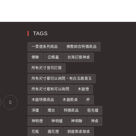
TAGS
一貫道系列商品
佛教綜合特價商品
佛聯
公媽龕
台灣訂做神桌
所有尺寸皆可訂做
所有尺寸都可以詢問，有白玉跟黃玉
所有尺寸都有可以詢問
木器燈
木器特價商品
木器鉅桌
杯
淨爐
燭台
特價商品
祖先爐
神明燈
神明爐
神明聯
神桌
花瓶
蓮花燈
銅器鉅桌按桌