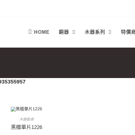
HOME
銅器
木器系列
特價
935355957
木器鉅桌
黑檀單片1226