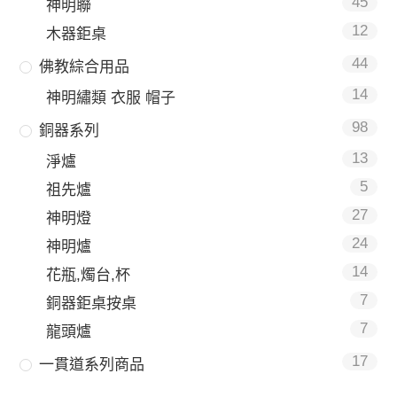
45
神明聯
12
木器鉅桌
44
佛教綜合用品
14
神明繡類 衣服 帽子
98
銅器系列
13
淨爐
5
祖先爐
27
神明燈
24
神明爐
14
花瓶,燭台,杯
7
銅器鉅桌按桌
7
龍頭爐
17
一貫道系列商品