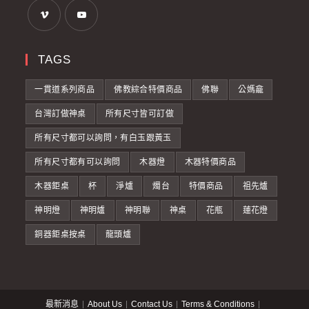
TAGS
一貫道系列商品
佛教綜合特價商品
佛聯
公媽龕
台灣訂做神桌
所有尺寸皆可訂做
所有尺寸都可以詢問，有白玉跟黃玉
所有尺寸都有可以詢問
木器燈
木器特價商品
木器鉅桌
杯
淨爐
燭台
特價商品
祖先爐
神明燈
神明爐
神明聯
神桌
花瓶
蓮花燈
銅器鉅桌按桌
龍頭爐
最新消息
About Us
Contact Us
Terms & Conditions