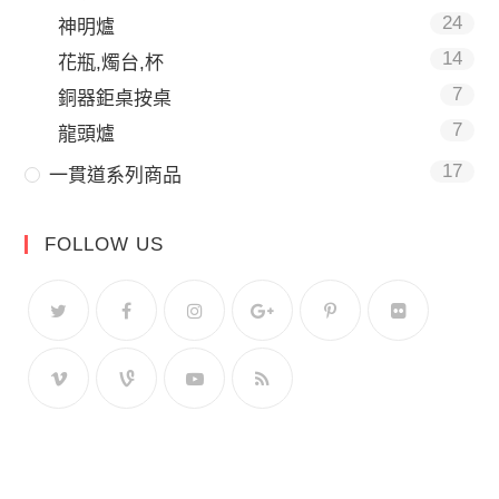
24
神明爐
14
花瓶,燭台,杯
7
銅器鉅桌按桌
7
龍頭爐
17
一貫道系列商品
FOLLOW US