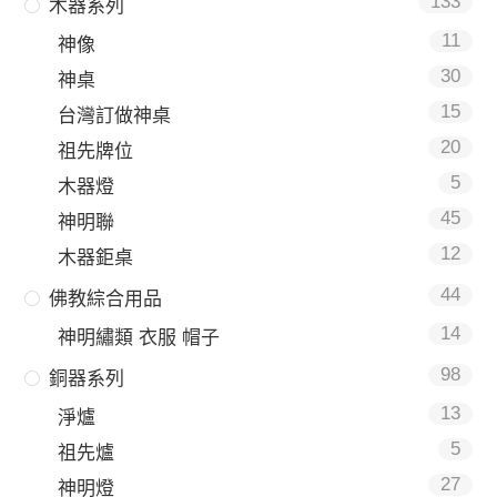
133
木器系列
11
神像
30
神桌
15
台灣訂做神桌
20
祖先牌位
5
木器燈
45
神明聯
12
木器鉅桌
44
佛教綜合用品
14
神明繡類 衣服 帽子
98
銅器系列
13
淨爐
5
祖先爐
27
神明燈