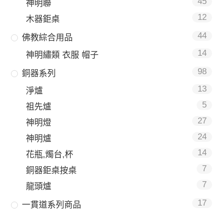
45
神明聯
12
木器鉅桌
44
佛教綜合用品
14
神明繡類 衣服 帽子
98
銅器系列
13
淨爐
5
祖先爐
27
神明燈
24
神明爐
14
花瓶,燭台,杯
7
銅器鉅桌按桌
7
龍頭爐
17
一貫道系列商品