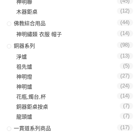
(45)
神明聯
(12)
木器鉅桌
(44)
佛教綜合用品
(14)
神明繡類 衣服 帽子
(98)
銅器系列
(13)
淨爐
(5)
祖先爐
(27)
神明燈
(24)
神明爐
(14)
花瓶,燭台,杯
(7)
銅器鉅桌按桌
(7)
龍頭爐
(17)
一貫道系列商品