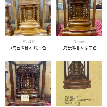
祖先牌位
祖先牌位
1尺台灣檜木 原木色
1尺台灣檜木 栗子色