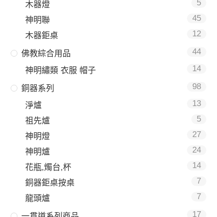
5
木器燈
45
神明聯
12
木器鉅桌
44
佛教綜合用品
14
神明繡類 衣服 帽子
98
銅器系列
13
淨爐
5
祖先爐
27
神明燈
24
神明爐
14
花瓶,燭台,杯
7
銅器鉅桌按桌
7
龍頭爐
17
一貫道系列商品