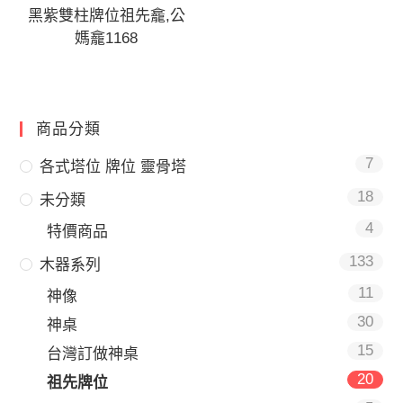
黑紫雙柱牌位祖先龕,公
媽龕1168
商品分類
7
各式塔位 牌位 靈骨塔
18
未分類
4
特價商品
133
木器系列
11
神像
30
神桌
15
台灣訂做神桌
20
祖先牌位