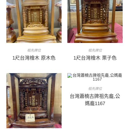
祖先牌位
祖先牌位
1尺台灣檜木 原木色
1尺台灣檜木 栗子色
祖先牌位
台灣蕭楠古牌祖先龕,公
媽龕1167