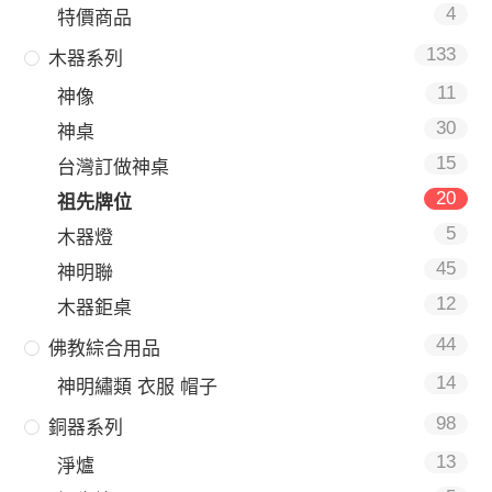
4
特價商品
133
木器系列
11
神像
30
神桌
15
台灣訂做神桌
20
祖先牌位
5
木器燈
45
神明聯
12
木器鉅桌
44
佛教綜合用品
14
神明繡類 衣服 帽子
98
銅器系列
13
淨爐