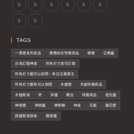
TAGS
一貫道系列商品
佛教綜合特價商品
佛聯
公媽龕
台灣訂做神桌
所有尺寸皆可訂做
所有尺寸都可以詢問，有白玉跟黃玉
所有尺寸都有可以詢問
木器燈
木器特價商品
木器鉅桌
杯
淨爐
燭台
特價商品
祖先爐
神明燈
神明爐
神明聯
神桌
花瓶
蓮花燈
銅器鉅桌按桌
龍頭爐