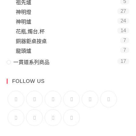
5
祖先爐
27
神明燈
24
神明爐
14
花瓶,燭台,杯
7
銅器鉅桌按桌
7
龍頭爐
17
一貫道系列商品
FOLLOW US