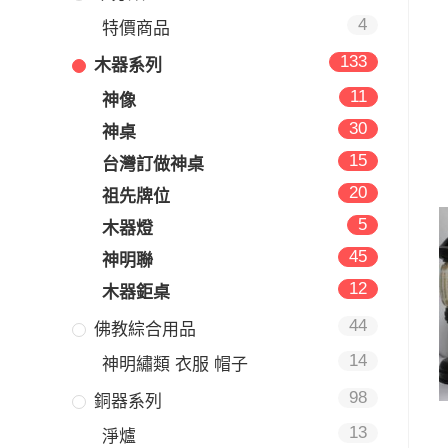
4
特價商品
133
木器系列
11
神像
30
神桌
15
台灣訂做神桌
20
祖先牌位
5
木器燈
45
神明聯
12
木器鉅桌
44
佛教綜合用品
14
神明繡類 衣服 帽子
98
銅器系列
13
淨爐