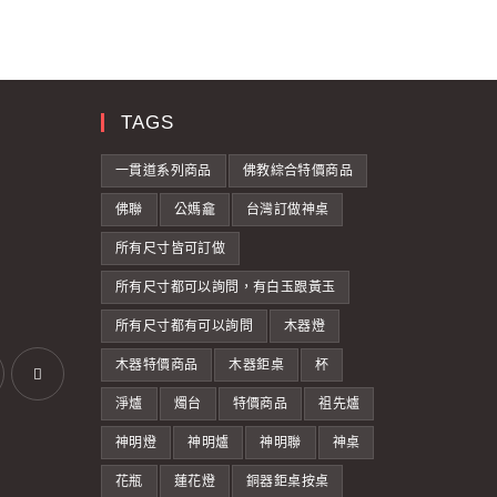
TAGS
一貫道系列商品
佛教綜合特價商品
佛聯
公媽龕
台灣訂做神桌
所有尺寸皆可訂做
所有尺寸都可以詢問，有白玉跟黃玉
所有尺寸都有可以詢問
木器燈
木器特價商品
木器鉅桌
杯
淨爐
燭台
特價商品
祖先爐
神明燈
神明爐
神明聯
神桌
花瓶
蓮花燈
銅器鉅桌按桌