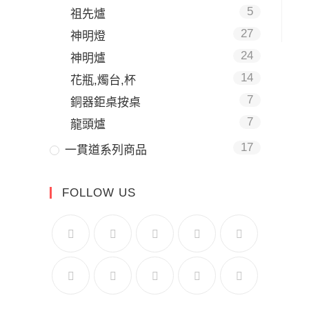
5
祖先爐
27
神明燈
24
神明爐
14
花瓶,燭台,杯
7
銅器鉅桌按桌
7
龍頭爐
17
一貫道系列商品
FOLLOW US