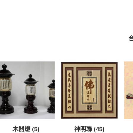
木器燈
(5)
神明聯
(45)