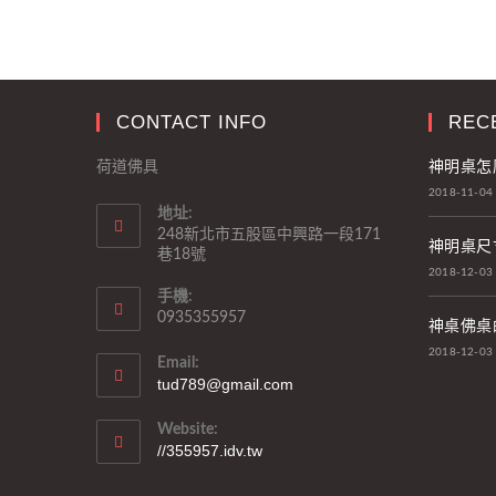
CONTACT INFO
REC
神明桌怎
荷道佛具
2018-11-04
地址:
248新北市五股區中興路一段171
神明桌尺
巷18號
2018-12-03
手機:
0935355957
神桌佛桌
2018-12-03
Email:
tud789@gmail.com
Website:
//355957.idv.tw