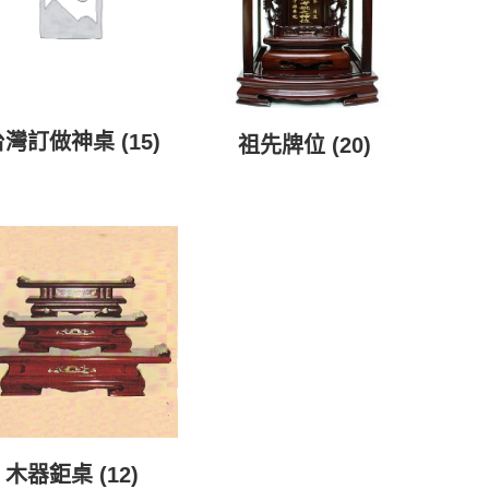
台灣訂做神桌
(15)
祖先牌位
(20)
木器鉅桌
(12)