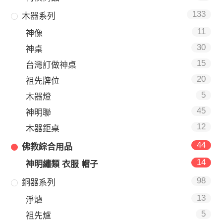
133
木器系列
11
神像
30
神桌
15
台灣訂做神桌
20
祖先牌位
5
木器燈
45
神明聯
12
木器鉅桌
44
佛教綜合用品
14
神明繡類 衣服 帽子
98
銅器系列
13
淨爐
5
祖先爐