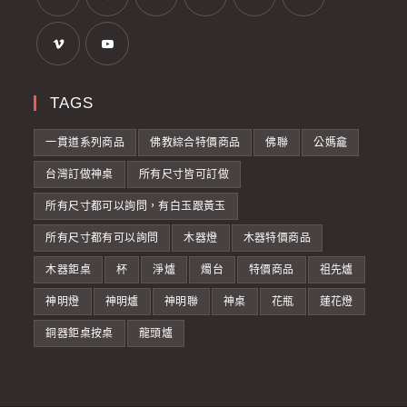
TAGS
一貫道系列商品
佛教綜合特價商品
佛聯
公媽龕
台灣訂做神桌
所有尺寸皆可訂做
所有尺寸都可以詢問，有白玉跟黃玉
所有尺寸都有可以詢問
木器燈
木器特價商品
木器鉅桌
杯
淨爐
燭台
特價商品
祖先爐
神明燈
神明爐
神明聯
神桌
花瓶
蓮花燈
銅器鉅桌按桌
龍頭爐